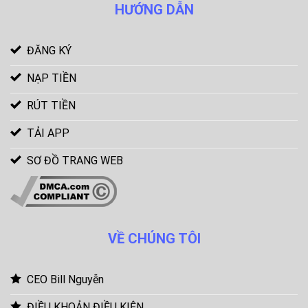
HƯỚNG DẪN
ĐĂNG KÝ
NẠP TIỀN
RÚT TIỀN
TẢI APP
SƠ ĐỒ TRANG WEB
VỀ CHÚNG TÔI
CEO Bill Nguyễn
ĐIỀU KHOẢN ĐIỀU KIỆN