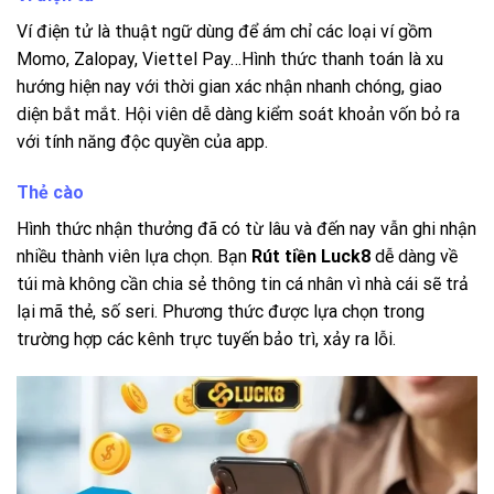
Ví điện tử là thuật ngữ dùng để ám chỉ các loại ví gồm
Momo, Zalopay, Viettel Pay…Hình thức thanh toán là xu
hướng hiện nay với thời gian xác nhận nhanh chóng, giao
diện bắt mắt. Hội viên dễ dàng kiểm soát khoản vốn bỏ ra
với tính năng độc quyền của app.
Thẻ cào
Hình thức nhận thưởng đã có từ lâu và đến nay vẫn ghi nhận
nhiều thành viên lựa chọn. Bạn
Rút tiền Luck8
dễ dàng về
túi mà không cần chia sẻ thông tin cá nhân vì nhà cái sẽ trả
lại mã thẻ, số seri. Phương thức được lựa chọn trong
trường hợp các kênh trực tuyến bảo trì, xảy ra lỗi.