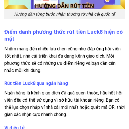
Hướng dẫn từng bước nhận thưởng từ nhà cái quốc tế
Điểm danh phương thức rút tiền Luck8 hiện có
mặt
Nhằm mang đến nhiều lựa chọn cũng như đáp ứng hội viên
tốt nhất, nhà cái triển khai đa dạng kênh giao dịch. Mỗi
phương thức sẽ có những ưu điểm riêng và bạn cần cân
nhắc mỗi khi dùng.
Rút tiền Luck8 qua ngân hàng
Ngân hàng là kênh giao dịch đã quá quen thuộc, hầu hết hội
viên đều có thể sử dụng vì sở hữu tài khoản riêng. Bạn có
thể lựa chọn nhập ví nhà cái mới nhất hoặc quét mã QR, thời
gian xác nhận cực nhanh chóng.
Ví điện tử