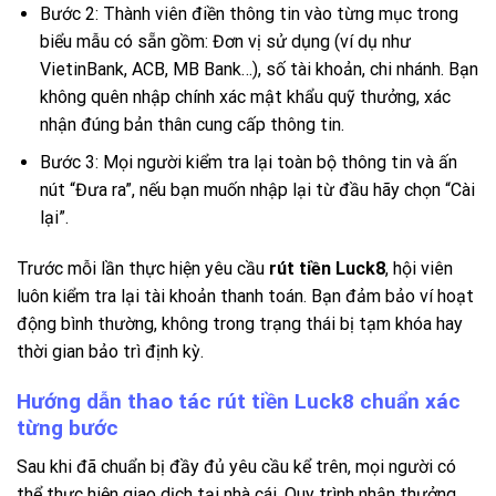
Bước 2: Thành viên điền thông tin vào từng mục trong
biểu mẫu có sẵn gồm: Đơn vị sử dụng (ví dụ như
VietinBank, ACB, MB Bank…), số tài khoản, chi nhánh. Bạn
không quên nhập chính xác mật khẩu quỹ thưởng, xác
nhận đúng bản thân cung cấp thông tin.
Bước 3: Mọi người kiểm tra lại toàn bộ thông tin và ấn
nút “Đưa ra”, nếu bạn muốn nhập lại từ đầu hãy chọn “Cài
lại”.
Trước mỗi lần thực hiện yêu cầu
rút tiền Luck8
, hội viên
luôn kiểm tra lại tài khoản thanh toán. Bạn đảm bảo ví hoạt
động bình thường, không trong trạng thái bị tạm khóa hay
thời gian bảo trì định kỳ.
Hướng dẫn thao tác rút tiền Luck8 chuẩn xác
từng bước
Sau khi đã chuẩn bị đầy đủ yêu cầu kể trên, mọi người có
thể thực hiện giao dịch tại nhà cái. Quy trình nhận thưởng