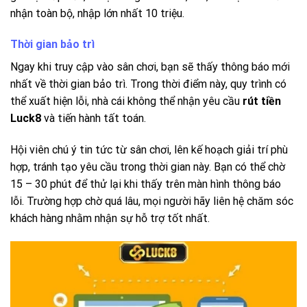
nhận toàn bộ, nhập lớn nhất 10 triệu.
Thời gian bảo trì
Ngay khi truy cập vào sân chơi, bạn sẽ thấy thông báo mới
nhất về thời gian bảo trì. Trong thời điểm này, quy trình có
thể xuất hiện lỗi, nhà cái không thể nhận yêu cầu
rút tiền
Luck8
và tiến hành tất toán.
Hội viên chú ý tin tức từ sân chơi, lên kế hoạch giải trí phù
hợp, tránh tạo yêu cầu trong thời gian này. Bạn có thể chờ
15 – 30 phút để thử lại khi thấy trên màn hình thông báo
lỗi. Trường hợp chờ quá lâu, mọi người hãy liên hệ chăm sóc
khách hàng nhằm nhận sự hỗ trợ tốt nhất.