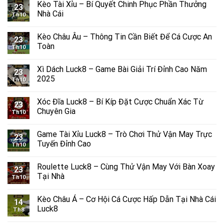
Kèo Tài Xỉu – Bí Quyết Chinh Phục Phần Thưởng
23
Nhà Cái
Th10
Kèo Châu Âu – Thông Tin Cần Biết Để Cá Cược An
23
Toàn
Th10
Xì Dách Luck8 – Game Bài Giải Trí Đỉnh Cao Năm
23
2025
Th10
Xóc Đĩa Luck8 – Bí Kíp Đặt Cược Chuẩn Xác Từ
23
Chuyên Gia
Th10
Game Tài Xỉu Luck8 – Trò Chơi Thử Vận May Trực
23
Tuyến Đỉnh Cao
Th10
Roulette Luck8 – Cùng Thử Vận May Với Bàn Xoay
23
Tại Nhà
Th10
Kèo Châu Á – Cơ Hội Cá Cược Hấp Dẫn Tại Nhà Cái
14
Luck8
Th8