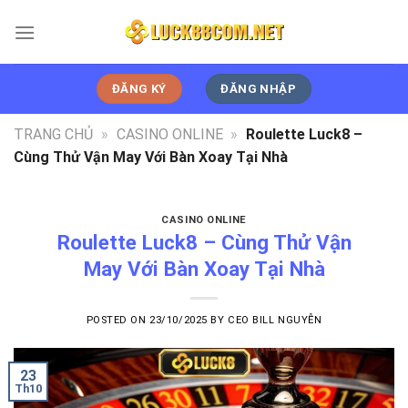
Skip
to
content
ĐĂNG KÝ
ĐĂNG NHẬP
TRANG CHỦ
»
CASINO ONLINE
»
Roulette Luck8 –
Cùng Thử Vận May Với Bàn Xoay Tại Nhà
CASINO ONLINE
Roulette Luck8 – Cùng Thử Vận
May Với Bàn Xoay Tại Nhà
POSTED ON
23/10/2025
BY
CEO BILL NGUYỄN
23
Th10