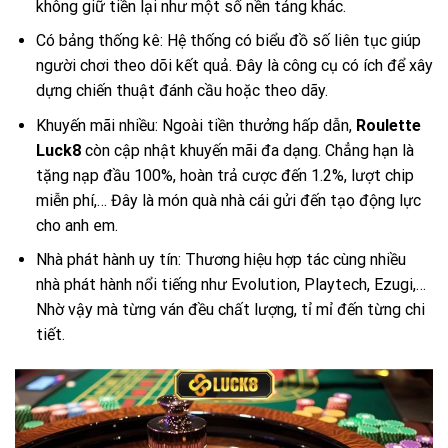
không giữ tiền lại như một số nền tảng khác.
Có bảng thống kê: Hệ thống có biểu đồ số liên tục giúp
người chơi theo dõi kết quả. Đây là công cụ có ích để xây
dựng chiến thuật đánh cầu hoặc theo dãy.
Khuyến mãi nhiều: Ngoài tiền thưởng hấp dẫn,
Roulette
Luck8
còn cập nhật khuyến mãi đa dạng. Chẳng hạn là
tặng nạp đầu 100%, hoàn trả cược đến 1.2%, lượt chip
miễn phí,… Đây là món quà nhà cái gửi đến tạo động lực
cho anh em.
Nhà phát hành uy tín: Thương hiệu hợp tác cùng nhiều
nhà phát hành nổi tiếng như Evolution, Playtech, Ezugi,…
Nhờ vậy mà từng ván đều chất lượng, tỉ mỉ đến từng chi
tiết.