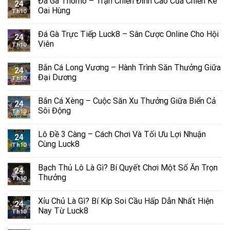
Đá Gà Thomo – Trận Chiến Đỉnh Cao Của Chiến Kê
24
Oai Hùng
Th10
Đá Gà Trực Tiếp Luck8 – Sân Cược Online Cho Hội
24
Viên
Th10
Bắn Cá Long Vương – Hành Trình Săn Thưởng Giữa
24
Đại Dương
Th10
Bắn Cá Xèng – Cuộc Săn Xu Thưởng Giữa Biển Cả
24
Sôi Động
Th10
Lô Đề 3 Càng – Cách Chơi Và Tối Ưu Lợi Nhuận
24
Cùng Luck8
Th10
Bạch Thủ Lô Là Gì? Bí Quyết Chơi Một Số Ăn Trọn
24
Thưởng
Th10
Xỉu Chủ Là Gì? Bí Kíp Soi Cầu Hấp Dẫn Nhất Hiện
24
Nay Từ Luck8
Th10