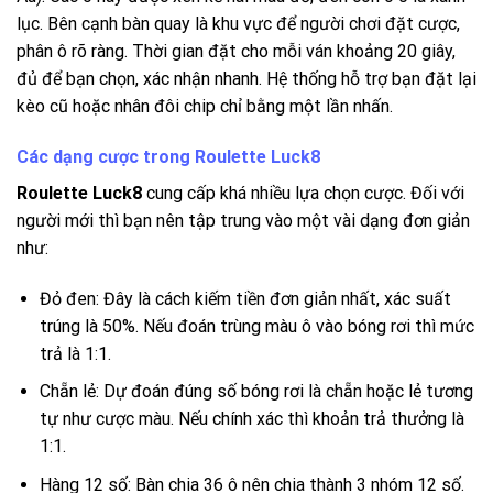
lục. Bên cạnh bàn quay là khu vực để người chơi đặt cược,
phân ô rõ ràng. Thời gian đặt cho mỗi ván khoảng 20 giây,
đủ để bạn chọn, xác nhận nhanh. Hệ thống hỗ trợ bạn đặt lại
kèo cũ hoặc nhân đôi chip chỉ bằng một lần nhấn.
Các dạng cược trong Roulette Luck8
Roulette Luck8
cung cấp khá nhiều lựa chọn cược. Đối với
người mới thì bạn nên tập trung vào một vài dạng đơn giản
như:
Đỏ đen: Đây là cách kiếm tiền đơn giản nhất, xác suất
trúng là 50%. Nếu đoán trùng màu ô vào bóng rơi thì mức
trả là 1:1.
Chẵn lẻ: Dự đoán đúng số bóng rơi là chẵn hoặc lẻ tương
tự như cược màu. Nếu chính xác thì khoản trả thưởng là
1:1.
Hàng 12 số: Bàn chia 36 ô nên chia thành 3 nhóm 12 số.