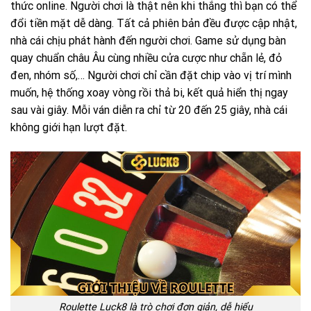
thức online. Người chơi là thật nên khi thắng thì bạn có thể
đổi tiền mặt dễ dàng. Tất cả phiên bản đều được cập nhật,
nhà cái chịu phát hành đến người chơi. Game sử dụng bàn
quay chuẩn châu Âu cùng nhiều cửa cược như chẵn lẻ, đỏ
đen, nhóm số,… Người chơi chỉ cần đặt chip vào vị trí mình
muốn, hệ thống xoay vòng rồi thả bi, kết quả hiển thị ngay
sau vài giây. Mỗi ván diễn ra chỉ từ 20 đến 25 giây, nhà cái
không giới hạn lượt đặt.
Roulette Luck8 là trò chơi đơn giản, dễ hiểu