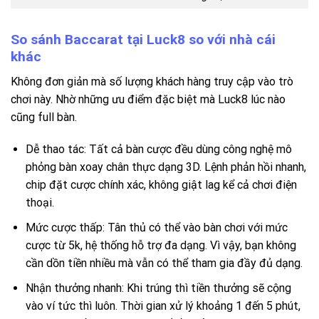
So sánh Baccarat tại Luck8 so với nhà cái
khác
Không đơn giản mà số lượng khách hàng truy cập vào trò
chơi này. Nhờ những ưu điểm đặc biệt mà Luck8 lúc nào
cũng full bàn.
Dễ thao tác: Tất cả bàn cược đều dùng công nghệ mô
phỏng bàn xoay chân thực dạng 3D. Lệnh phản hồi nhanh,
chip đặt cược chính xác, không giật lag kể cả chơi điện
thoại.
Mức cược thấp: Tân thủ có thể vào bàn chơi với mức
cược từ 5k, hệ thống hỗ trợ đa dạng. Vì vậy, bạn không
cần dồn tiền nhiều mà vẫn có thể tham gia đầy đủ dạng.
Nhận thưởng nhanh: Khi trúng thì tiền thưởng sẽ cộng
vào ví tức thì luôn. Thời gian xử lý khoảng 1 đến 5 phút,