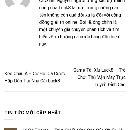
CEO Bill Nguyễn, người đứng sau sự thành
công của Luck8 là một trong những cái
tên không còn quá đỗi xa lạ đối với cộng
đồng giải trí online. Bởi lẽ, ông chính là
một chuyên gia chuyên phân tích và tìm
hiểu về xu hướng cá cược hàng đầu hiện
nay.
Game Tài Xỉu Luck8 – Trò
Kèo Châu Á – Cơ Hội Cá Cược
Chơi Thử Vận May Trực
Hấp Dẫn Tại Nhà Cái Luck8
Tuyến Đỉnh Cao
TIN TỨC MỚI CẬP NHẬT