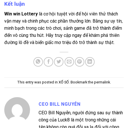
Kết luận
Win win Lottery
là cơ hội tuyệt vời để hội viên thử thách
vận may và chinh phục các phần thưởng lớn. Bằng sự uy tín,
minh bạch trong các trò chơi, sảnh game đã trở thành điểm
đến vô cùng thu hút. Hãy truy cập ngay để khám phá thiên
đường lô đề và biến giấc mơ triệu đô trở thành sự thật.
This entry was posted in
XỔ SỐ
. Bookmark the
permalink
.
CEO BILL NGUYỄN
CEO Bill Nguyễn, người đứng sau sự thành
công của Luck8 là một trong những cái
tên không còn quá đỗi xa lạ đối với cộng