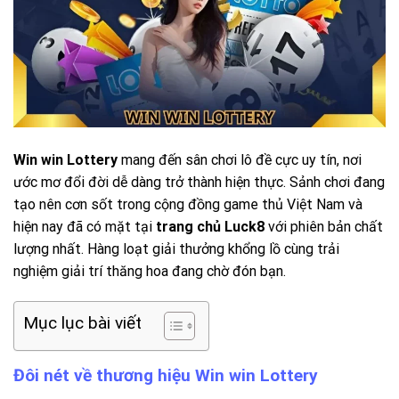
Win win Lottery
mang đến sân chơi lô đề cực uy tín, nơi
ước mơ đổi đời dễ dàng trở thành hiện thực. Sảnh chơi đang
tạo nên cơn sốt trong cộng đồng game thủ Việt Nam và
hiện nay đã có mặt tại
trang chủ Luck8
với phiên bản chất
lượng nhất. Hàng loạt giải thưởng khổng lồ cùng trải
nghiệm giải trí thăng hoa đang chờ đón bạn.
Mục lục bài viết
Đôi nét về thương hiệu Win win Lottery