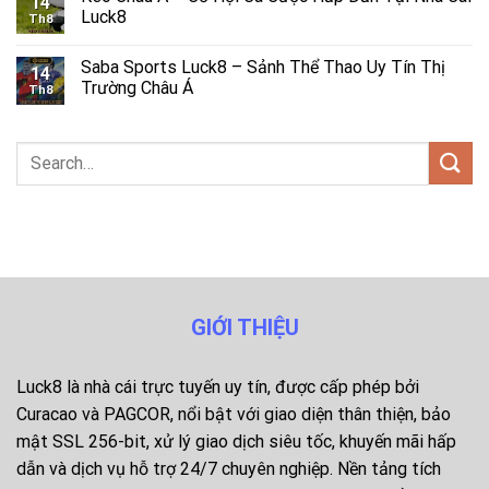
14
Luck8
Th8
Saba Sports Luck8 – Sảnh Thể Thao Uy Tín Thị
14
Trường Châu Á
Th8
GIỚI THIỆU
Luck8
là nhà cái trực tuyến uy tín, được cấp phép bởi
Curacao và PAGCOR, nổi bật với giao diện thân thiện, bảo
mật SSL 256-bit, xử lý giao dịch siêu tốc, khuyến mãi hấp
dẫn và dịch vụ hỗ trợ 24/7 chuyên nghiệp. Nền tảng tích