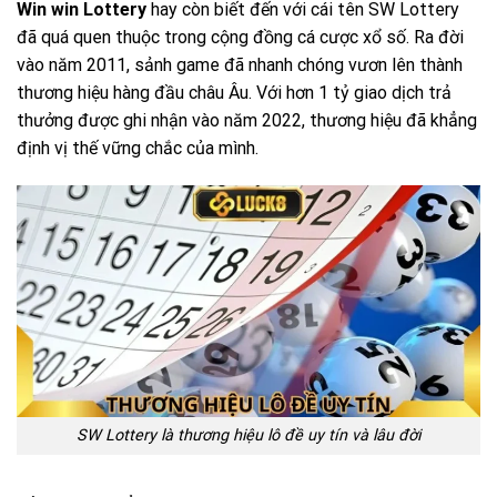
Win win Lottery
hay còn biết đến với cái tên SW Lottery
đã quá quen thuộc trong cộng đồng cá cược xổ số. Ra đời
vào năm 2011, sảnh game đã nhanh chóng vươn lên thành
thương hiệu hàng đầu châu Âu. Với hơn 1 tỷ giao dịch trả
thưởng được ghi nhận vào năm 2022, thương hiệu đã khẳng
định vị thế vững chắc của mình.
SW Lottery là thương hiệu lô đề uy tín và lâu đời