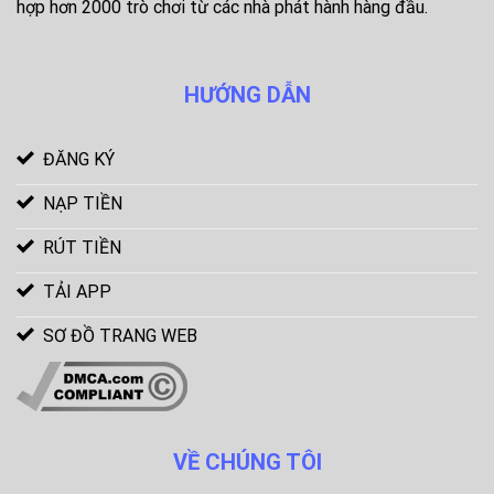
hợp hơn 2000 trò chơi từ các nhà phát hành hàng đầu.
HƯỚNG DẪN
ĐĂNG KÝ
NẠP TIỀN
RÚT TIỀN
TẢI APP
SƠ ĐỒ TRANG WEB
VỀ CHÚNG TÔI