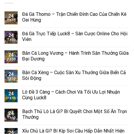
Đá Gà Thomo – Trận Chiến Đỉnh Cao Của Chiến Kê
24
Oai Hùng
Th10
Đá Gà Trực Tiếp Luck8 – Sân Cược Online Cho Hội
24
Viên
Th10
Bắn Cá Long Vương – Hành Trình Săn Thưởng Giữa
24
Đại Dương
Th10
Bắn Cá Xèng – Cuộc Săn Xu Thưởng Giữa Biển Cả
24
Sôi Động
Th10
Lô Đề 3 Càng – Cách Chơi Và Tối Ưu Lợi Nhuận
24
Cùng Luck8
Th10
Bạch Thủ Lô Là Gì? Bí Quyết Chơi Một Số Ăn Trọn
24
Thưởng
Th10
Xỉu Chủ Là Gì? Bí Kíp Soi Cầu Hấp Dẫn Nhất Hiện
24