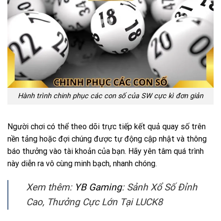
Hành trình chinh phục các con số của SW cực kì đơn giản
Người chơi có thể theo dõi trực tiếp kết quả quay số trên
nền tảng hoặc đợi chúng được tự động cập nhật và thông
báo thưởng vào tài khoản của bạn. Hãy yên tâm quá trình
này diễn ra vô cùng minh bạch, nhanh chóng.
Xem thêm:
YB Gaming
: Sảnh Xổ Số Đỉnh
Cao, Thưởng Cực Lớn Tại LUCK8